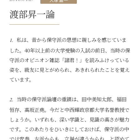
大塚 嘉一
渡部昇一論
私は、昔から保守派の思想に親しみを感じていま
1.
した。40年以上前の大学受験の入試の前日、当時の保
守派のオピニオン雑誌「諸君！」を読みふけっている
姿を、級友に見とがめられ、あきれられたことを覚え
ています。
当時の保守派論壇の重鎮は、田中美知太郎、福田
2.
恒存、高坂正堯。今だと中西輝政京都大学名誉教授で
しょうか。いずれも、深い学識と、見識の高さが魅力
です。このあたりをひいきにしておけば、保守派の中
では安泰、左派からも、立場が違うからね、と認めて