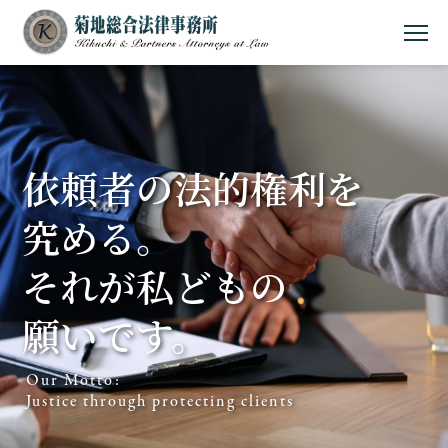
MEN
依頼者の法的権利を
究める。
それが私どもの
願いです。
Our Motto:
Justice through protecting clients