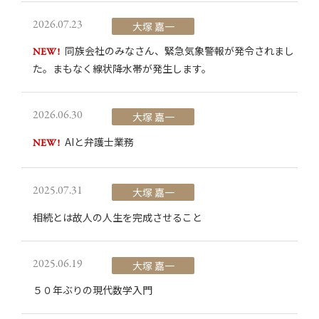
2026.07.23
大塚 嘉一
同族会社のみなさん、緊急気象警報が発令されまし
NEW!
た。まもなく線状降水帯が発生します。
2026.06.30
大塚 嘉一
AIと弁護士業務
NEW!
2025.07.31
大塚 嘉一
相続とは故人の人生を完成させること
2025.06.19
大塚 嘉一
５０年ぶりの現代数学入門