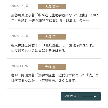
2025.05.18
大塚 嘉一
長谷川眞理子著「私が進化生物学者になった理由」（2021
年）を読む ―進化生物学における「群淘汰」の今―
2025.04.18
大塚 嘉一
新人弁護士諸君！ －「死刑廃止」、「憲法９条を守れ」、
に反対でも社会に貢献する途はある
2024.11.26
大塚 嘉一
書評 内田貴著「法学の誕生 近代日本にとって「法」と
は何であったか」（筑摩書房、２０１８年）
VIEW ALL