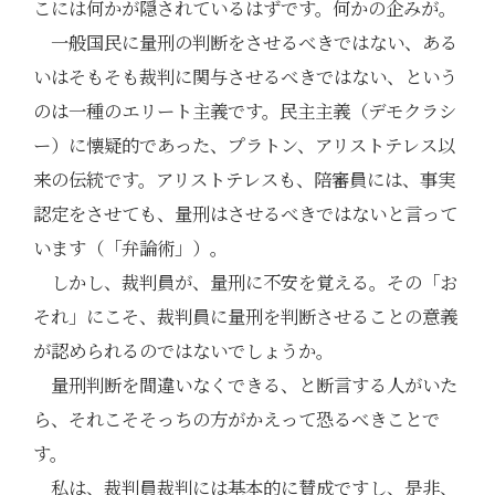
こには何かが隠されているはずです。何かの企みが。
一般国民に量刑の判断をさせるべきではない、ある
いはそもそも裁判に関与させるべきではない、という
のは一種のエリート主義です。民主主義（デモクラシ
ー）に懐疑的であった、プラトン、アリストテレス以
来の伝統です。アリストテレスも、陪審員には、事実
認定をさせても、量刑はさせるべきではないと言って
います（「弁論術」）。
しかし、裁判員が、量刑に不安を覚える。その「お
それ」にこそ、裁判員に量刑を判断させることの意義
が認められるのではないでしょうか。
量刑判断を間違いなくできる、と断言する人がいた
ら、それこそそっちの方がかえって恐るべきことで
す。
私は、裁判員裁判には基本的に賛成ですし、是非、