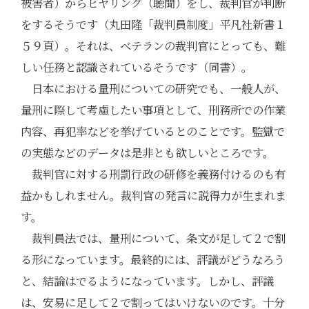
被害者）からヒヤリング（聴聞）をし、裁判官が判断
をするそうです（丸田隆「裁判員制度」平凡社新書１
５９頁）。それは、ベテランの裁判官にとっても、難
しい任務と認識されているそうです（同書）。
日本における量刑についての研究でも、一般人が、
量刑に際して考慮したい事項として、刑務所での作業
内容、再犯率などを挙げているとのことです。監獄で
の実態などのデータは是非とも欲しいところです。
裁判官に対する刑罰行政の研修を義務付けるのも有
益かもしれません。裁判官の発言に説得力が生まれま
す。
裁判員法では、量刑について、条文が足して２で割
る形になっています。最終的には、評議がどうなろう
と、結論はでるようになっています。しかし、評議
は、安易に足して２で割ってはいけないのです。十分