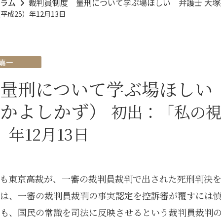
ラム
裁判員制度 量刑について学ぶ場ほしい 弁護士 大
平成25）年12月13日
 嘉一
量刑について学ぶ場ほしい 
つかよしかず）
初出：「私の
）年12月13日
も東京高裁が、一審の裁判員裁判で出された死刑判決
は、一審の裁判員裁判の事実認定を控訴審が覆すには
も、国民の常識を司法に反映させるという裁判員裁判