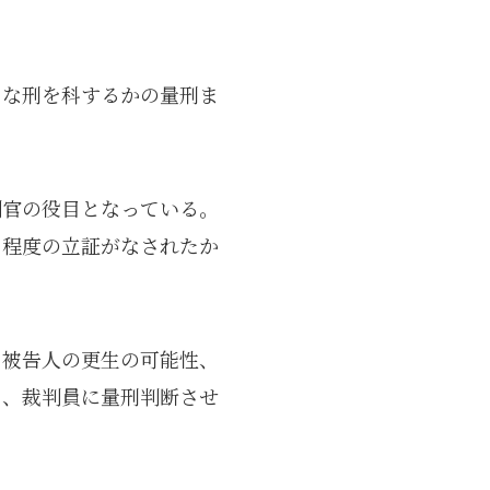
うな刑を科するかの量刑ま
判官の役目となっている。
る程度の立証がなされたか
る
、被告人の更生の可能性、
も、裁判員に量刑判断させ