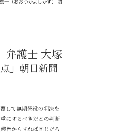
塚嘉一（おおつかよしかず）
初
弁護士 大塚
視点」朝日新聞
を覆して無期懲役の判決を
慎重にするべきだとの判断
の趣旨からすれば同じだろ