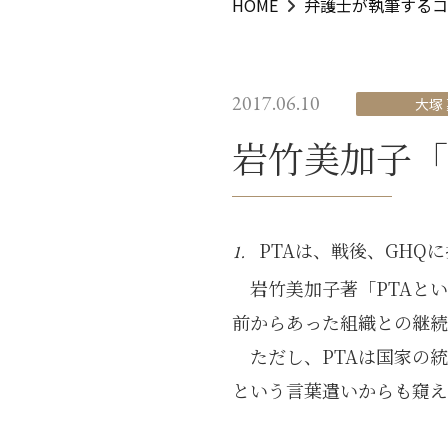
HOME
弁護士が執筆するコ
2017.06.10
大塚
岩竹美加子「
PTAは、戦後、GH
1.
岩竹美加子著「PTAと
前からあった組織との継続
ただし、PTAは国家の
という言葉遣いからも窺え