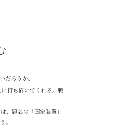
む
ないだろうか。
んに打ち砕いてくれる。戦
のは、題名の「国家装置」
漂う。